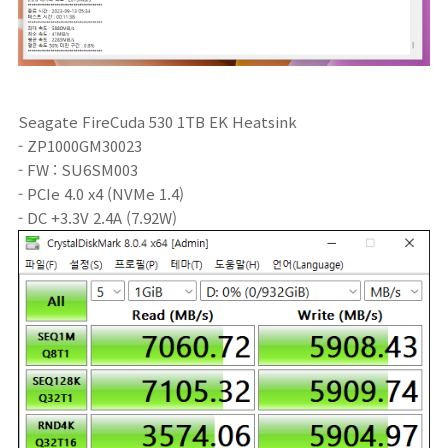
Seagate FireCuda 530 1TB EK Heatsink
- ZP1000GM30023
- FW : SU6SM003
- PCIe 4.0 x4 (NVMe 1.4)
- DC +3.3V 2.4A (7.92W)