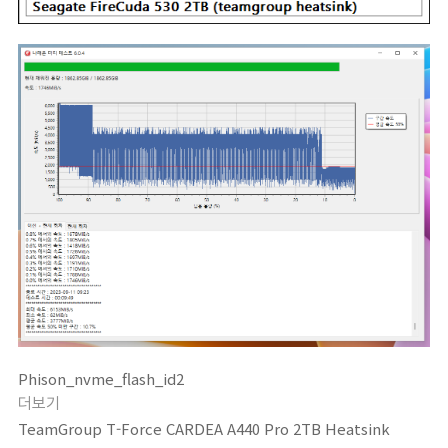
Phison_nvme_flash_id2
더보기
TeamGroup T-Force CARDEA A440 Pro 2TB Heatsink