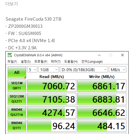
더보기
Seagate FireCuda 530 2TB
- ZP2000GM30013
- FW : SU6SM005
- PCIe 4.0 x4 (NVMe 1.4)
- DC +3.3V 2.9A