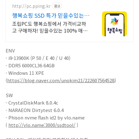
http://pc.pping.kr
광고
행복쇼핑 SSD 특가 믿을수있는
100% 매매보호
조립PC도 행복쇼핑에서 가격비교하
고 구매하자! 믿을수있는 100% 매매
보호 전문가의 실시간 조립PC 상담도
받고, 행복쇼핑 특가 상품도 지금 만나
ENV
보세요
- i9-13900K (P 50 / E 40 / U 40)
- DDR5 6000CL36 64GB
- Windows 11 XPE
(
https://blog.naver.com/unokim21/222607564528
)
SW
- CrystalDiskMark 8.0.4c
- NARAEON Dirtytest 6.0.4
- Phison nvme flash id2 by vlo.name
(
http://vlo.name:3000/ssdtool/
)