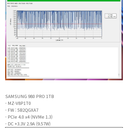
SAMSUNG 980 PRO 1TB
- MZ-V8P1T0
- FW : 5B2QGXA7
- PCIe 4.0 x4 (NVMe 1.3)
- DC +3.3V 2.9A (9.57W)