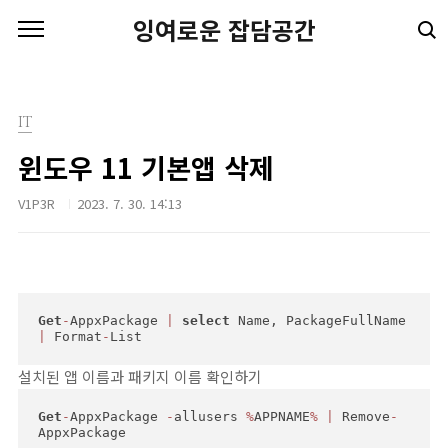
본문 바로가기
잉여로운 잡담공간
IT
윈도우 11 기본앱 삭제
V1P3R
2023. 7. 30. 14:13
Get
-
AppxPackage 
|
select
 Name, PackageFullName 
|
 Format
-
List
설치된 앱 이름과 패키지 이름 확인하기
Get
-
AppxPackage 
-
allusers 
%
APPNAME
%
|
 Remove
-
AppxPackage