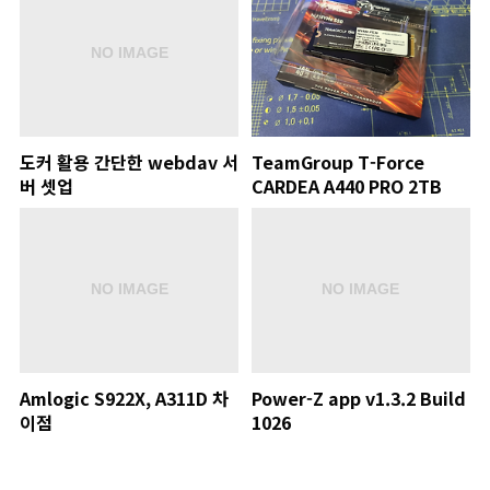
도커 활용 간단한 webdav 서
TeamGroup T-Force
버 셋업
CARDEA A440 PRO 2TB
Amlogic S922X, A311D 차
Power-Z app v1.3.2 Build
이점
1026