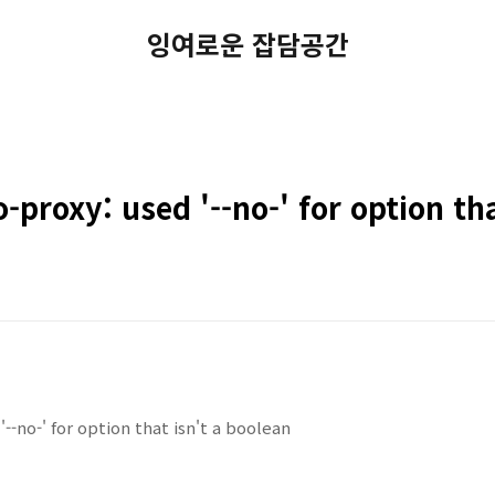
잉여로운 잡담공간
o-proxy: used '--no-' for option tha
'--no-' for option that isn't a boolean