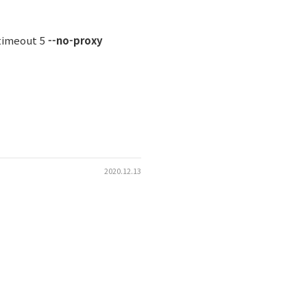
-timeout 5
--no-proxy
2020.12.13