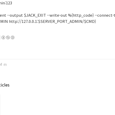
min:123
ilent --output $JACK_EXIT --write-out %{http_code} --connect
DMIN http://127.0.0.1:$SERVER_PORT_ADMIN/$CMD)
ed
(0)
icles