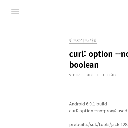
본문 바로가기
안드로이드/개발
curl: option --n
boolean
V1P3R
2021. 1. 31. 11:02
Android 6.0.1 build
curl: option --no-proxy: used 
prebuilts/sdk/tools/jack:128