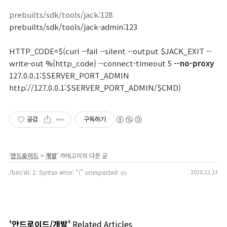
prebuilts/sdk/tools/jack:128
prebuilts/sdk/tools/jack-admin:123
HTTP_CODE=$(curl --fail --silent --output $JACK_EXIT --
write-out %{http_code} --connect-timeout 5
--no-proxy
127.0.0.1:$SERVER_PORT_ADMIN
http://127.0.0.1:$SERVER_PORT_ADMIN/$CMD)
공감
구독하기
'
안드로이드
>
개발
' 카테고리의 다른 글
/bin/sh: 1: Syntax error: "(" unexpected
2020.12.13
(0)
'안드로이드/개발'
Related Articles