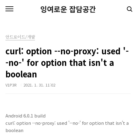
본문 바로가기
잉여로운 잡담공간
안드로이드/개발
curl: option --no-proxy: used '-
-no-' for option that isn't a
boolean
V1P3R
2021. 1. 31. 11:02
Android 6.0.1 build
curl: option --no-proxy: used '--no-' for option that isn't a
boolean