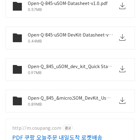
Open-Q-845-uSOM-Datasheet-v1.0.pdf
0.57MB
Open-Q-845-uSOM-DevKit-Datasheet-v1.0.pdf
0.44MB
Open-Q_845_uSOM_dev_kit_Quick Start Guide_1.0.pdf
0.97MB
Open-Q_845_&micro;SOM_DevKit_UserGuide_v1.0.pdf
0.89MB
http://m.coupang.com
광고
PDF 쿠팡 오늘주문 내일도착 로켓배송